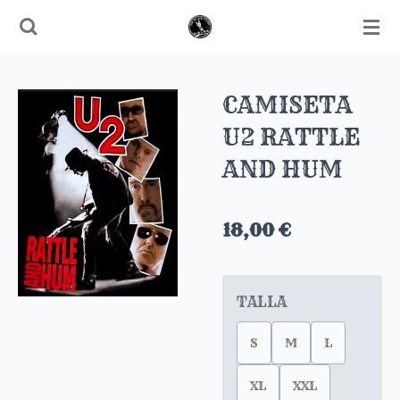
Ir
al
contenido
principal
CAMISETA
U2 RATTLE
AND HUM
18,00 €
TALLA
S
M
L
XL
XXL