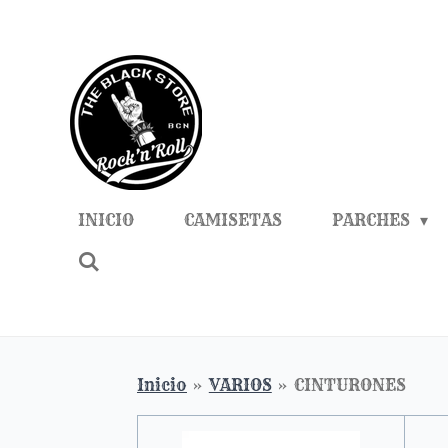
Ir
al
contenido
principal
INICIO
CAMISETAS
PARCHES
Inicio
»
VARIOS
»
CINTURONES