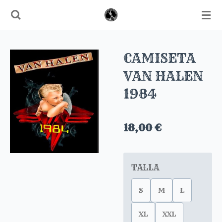
Ir
al
contenido
principal
CAMISETA
VAN HALEN
1984
18,00 €
TALLA
S
M
L
XL
XXL