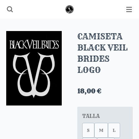
Ir
al
contenido
principal
CAMISETA
BLACK VEIL
BRIDES
LOGO
18,00 €
TALLA
S
M
L