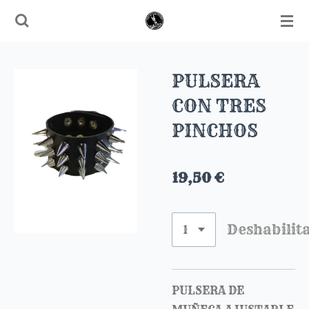
Ir
al
contenido
principal
PULSERA
CON TRES
PINCHOS
19,50 €
Deshabilit
PULSERA DE