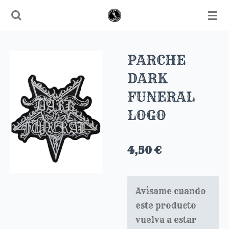
Ir
al
contenido
principal
PARCHE
DARK
FUNERAL
LOGO
4,50 €
Avísame cuando
este producto
vuelva a estar