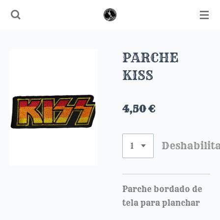
Ir
al
contenido
principal
PARCHE
KISS
4,50 €
Deshabilit
Parche bordado de
tela para planchar