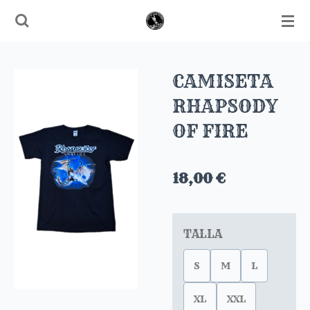
Ir
al
contenido
principal
CAMISETA
RHAPSODY
OF FIRE
18,00 €
TALLA
S
M
L
XL
XXL