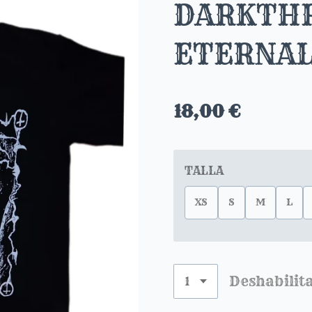
DARKTH
ETERNAL
18,00 €
TALLA
XS
S
M
L
Deshabilit