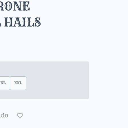
RONE
 HAILS
XL
XXL
ado