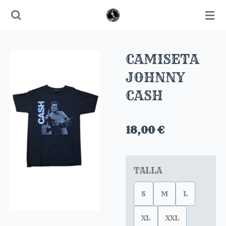
Ir
al
contenido
principal
CAMISETA
JOHNNY
CASH
18,00 €
TALLA
S
M
L
XL
XXL